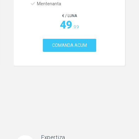
Mentenanta
€ / LUNA
49
.99
COMANDA ACUM
Expertiza