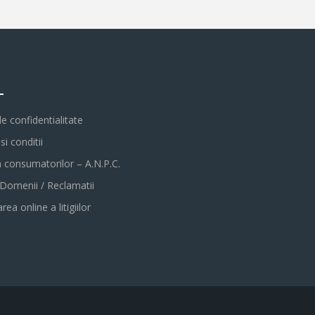
L
de confidentialitate
i conditii
a consumatorilor – A.N.P.C.
 Domenii / Reclamatii
rea online a litigiilor