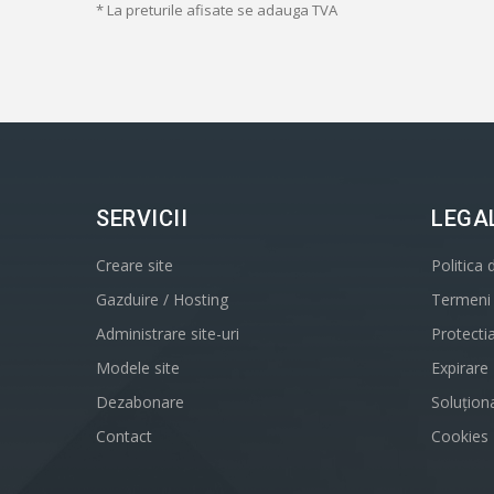
* La preturile afisate se adauga TVA
SERVICII
LEGA
Creare site
Politica 
Gazduire / Hosting
Termeni s
Administrare site-uri
Protecti
Modele site
Expirare
Dezabonare
Soluționa
Contact
Cookies