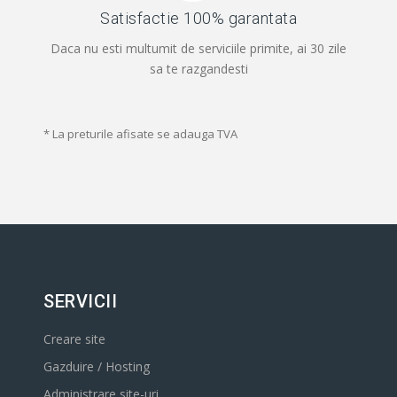
Satisfactie 100% garantata
Daca nu esti multumit de serviciile primite, ai 30 zile
sa te razgandesti
* La preturile afisate se adauga TVA
SERVICII
Creare site
Gazduire / Hosting
Administrare site-uri