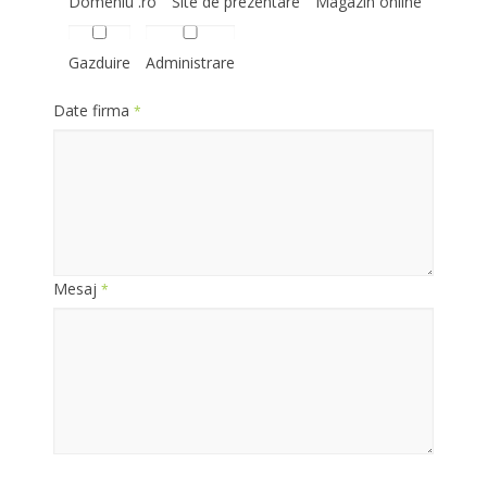
Domeniu .ro
Site de prezentare
Magazin online
Gazduire
Administrare
Date firma
*
Mesaj
*