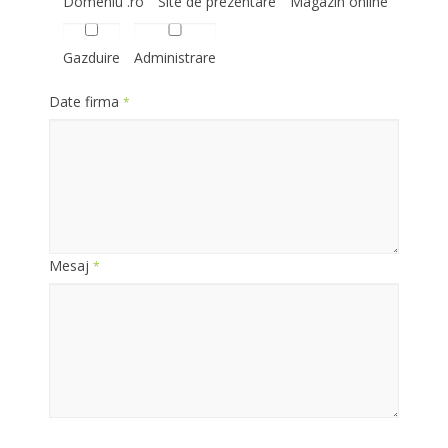
Domeniu .ro
Site de prezentare
Magazin online
Gazduire
Administrare
Date firma
*
Mesaj
*