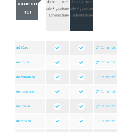
domeniu .ro
+
domeniu .ro
+
GRABESTE-
site + gazduire
site + gazduire
TE !
+ administrare
+ administrare
m360.ro
Comanda
mabo.ro
Comanda
mammoth.ro
Comanda
mangusta.ro
Comanda
manro.ro
Comanda
mararu.ro
Comanda