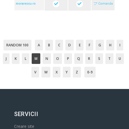
morarescu.ro
Comanda
RANDOM 100
A
B
C
D
E
F
G
H
I
J
K
L
M
N
O
P
Q
R
S
T
U
V
W
X
Y
Z
0-9
SERVICII
Creare site