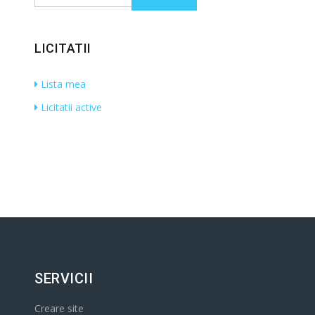
LICITATII
Lista mea
Licitatii active
SERVICII
Creare site